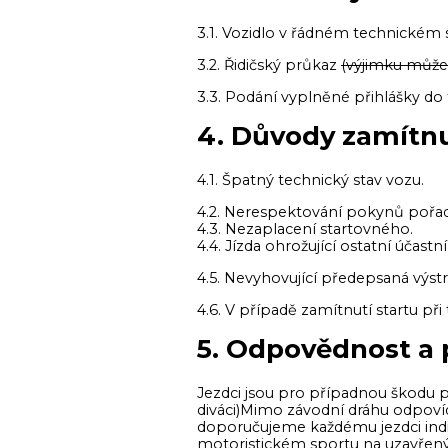
3.1. Vozidlo v řádném technickém 
3.2. Řidičský průkaz
(výjimku může 
3.3. Podání vyplněné přihlášky do
4. Důvody zamítnut
4.1. Špatný technický stav vozu.
4.2. Nerespektování pokynů pořad
4.3. Nezaplacení startovného.
4.4. Jízda ohrožující
4.5. Nevyhovující předepsaná výstr
4.6. V případě zamítnutí startu př
5. Odpovědnost a p
Jezdci jsou pro případnou škodu po
diváci)Mimo závodní dráhu odpoví
doporučujeme každému jezdci indivi
motoristickém sportu na uzavřenýc