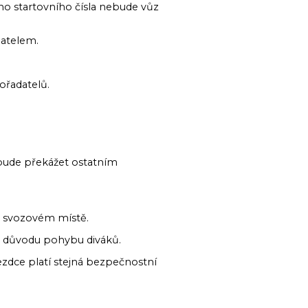
ho startovního čísla nebude vůz
datelem.
pořadatelů.
ebude překážet ostatním
í.
na svozovém místě.
z důvodu pohybu diváků.
jezdce platí stejná bezpečnostní