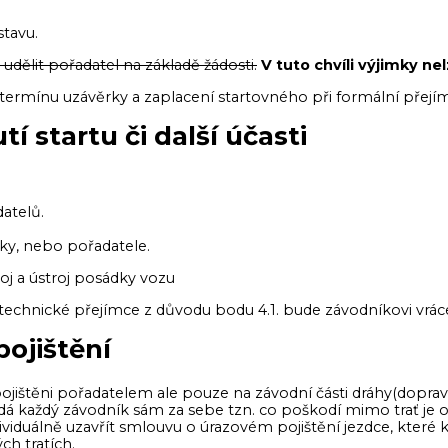
stavu.
udělit pořadatel na základě žádosti.
V tuto chvíli výjimky ne
 termínu uzávěrky a zaplacení startovného při formální přejí
í startu či další účasti
atelů.
 ostatní účastníky, nebo pořadatele.
oj a ústroj posádky vozu
i technické přejímce z důvodu bodu 4.1. bude závodníkovi vrá
ojištění
jištěni pořadatelem ale pouze na závodní části dráhy(dopravní
dá každý závodník sám za sebe tzn. co poškodí mimo trať je
duálně uzavřít smlouvu o úrazovém pojištění jezdce, které kry
h tratích.