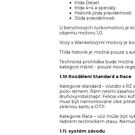
třída Diesel
třída 4×4 a speciály
Historik jízda pravidelnosti
Jízda pravidelnosti
U benzínových turbomotorů je koe
objemu motoru 1,0.
Vozy s Wankelovými motory je koe
Třída historik je možná pouze s a
Technická prohlídka bude možná 
kategorii měnit - pouze nová regis
1.10 Rozdělení Standard a Race
Kategorie standard – vozidlo s R
polo-rámem. Rám nesmí zasahovat
druhovýrobě(např. Felicia víko ku
musí být namontované obě přední 
zelenou kartu a OTP.
Kategorie Race – vůz může být v
řádném technickém stavu. Nemusí
1.11. systém závodu