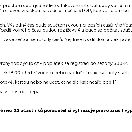
z prostoru depa jednotlivě v takovém intervalu, aby vozidla 
. Za cílovou značkou následuje značka STOP, kde vozidlo musí 
dách. Výsledný čas bude součtem dvou nejlepších časů. V přípa
případě volného času budou rozjíždky 4 a bude se počítat souče
ní čas a sečtou se rozdíly časů. Nejdříve rozdíl dolu a pak poté
h vrchyhobbycup.cz - poplatek za registraci do sezony 300Kč
tek 18:00 před závodem nebo naplnění max. kapacity startujíc
hotově, kartou nebo na učet, cena dle kalendáře bod 1.1
a v prostoru depa
ě než 25 účastníků pořadatel si vyhrazuje právo zrušit vy