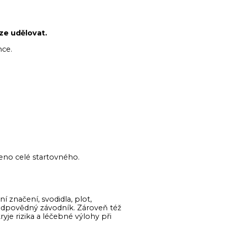
lze udělovat.
mce.
ceno celé startovného.
 značení, svodidla, plot,
 odpovědný závodník. Zároveň též
je rizika a léčebné výlohy při