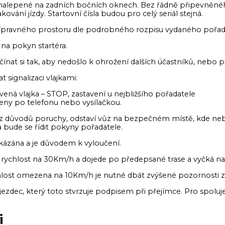
de nalepené na zadních bočních oknech. Bez řádně připevněné
vání jízdy. Startovní čísla budou pro celý seriál stejná.
 přípravného prostoru dle podrobného rozpisu vydaného pořa
n na pokyn startéra.
očínat si tak, aby nedošlo k ohrožení dalších účastníků, nebo 
t signalizaci vlajkami:
ená vlajka – STOP, zastavení u nejbližšího pořadatele
eny po telefonu nebo vysílačkou.
u z důvodů poruchy, odstaví vůz na bezpečném místě, kde n
 bude se řídit pokyny pořadatele.
 je přísně zakázána a je důvodem k vyloučen
ží rychlost na 30Km/h a dojede po předepsané trase a vyčká 
chlost omezena na 10Km/h je nutné dbát zvýšené pozornosti 
 jezdec, který toto stvrzuje podpisem při přejímce. Pro spolu
i