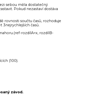
mezi sebou měla dostatečný
zastavit. Pokud nezastaví dostáva
dě rovnosti součtu časů, rozhoduje
t 3nejrychlejších časů.
 nahoru.(ref-rozdílA=x, rozdílB-
ích (100).
psaný závod.