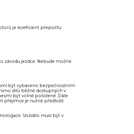
torů je koeficient přepočtu
ího závodu jezdce. Nebude možné
lo smí být vybaveno bezpečnostním
 mimo dílů běžné dostupných v
 nesmí být volně položené. Dále
 přejímce je nutné předložit
logace. Vozidilo musí být v