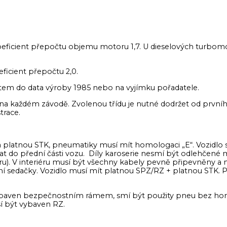
ficient přepočtu objemu motoru 1,7. U dieselových turbomo
ficient přepočtu 2,0.
utem do data výroby 1985 nebo na vyjímku pořadatele.
na každém závodě. Zvolenou třídu je nutné dodržet od prvn
trace.
Z a platnou STK, pneumatiky musí mít homologaci „E“. Vozid
 do přední části vozu. Díly karoserie nesmí být odlehčené
fru). V interiéru musí být všechny kabely pevně připevněny a
sedačky. Vozidlo musí mít platnou SPZ/RZ + platnou STK. Při
ybaven bezpečnostním rámem, smí být použity pneu bez homo
 být vybaven RZ.