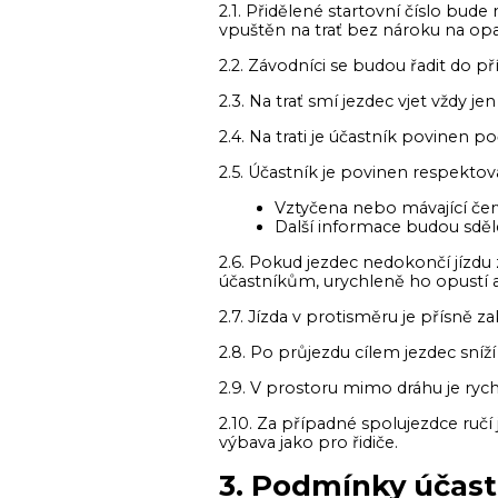
2.1. Přidělené startovní číslo bu
vpuštěn na trať bez nároku na opako
2.2. Závodníci se budou řadit do
2.3. Na trať smí jezdec vjet vždy je
2.4. Na trati je účastník povinen p
2.5. Účastník je povinen respektova
Vztyčena nebo mávající červ
Další informace budou sděl
2.6. Pokud jezdec nedokončí jízd
účastníkům, urychleně ho opustí a
2.7. Jízda v protisměru
2.8. Po průjezdu cílem jezdec sní
2.9. V prostoru mimo dráhu je ry
2.10. Za případné spolujezdce ručí
výbava jako pro řidiče.
3. Podmínky účast