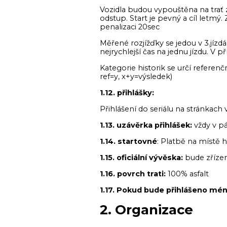
Vozidla budou vypouštěna na trať 
odstup. Start je pevný a cíl letmý
penalizaci 20sec
Měřené rozjížďky se jedou v 3.jíz
nejrychlejší čas na jednu jízdu. V 
Kategorie historik se určí referenč
ref=y, x+y=výsledek)
1.12. přihlášky:
Přihlášení do seriálu na stránkac
1.13. uzávěrka přihlášek:
vždy v pá
1.14. startovné
: Platbě na místě 
1.15. oficiální vývěska:
bude zřízen
1.16. povrch trati:
100% asfalt
1.17. Pokud bude přihlášeno mén
2. Organizace