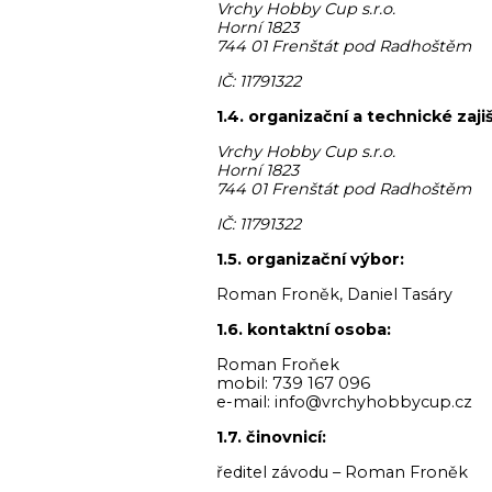
Vrchy Hobby Cup s.r.o.
Horní 1823
744 01 Frenštát pod Radhoštěm
IČ: 11791322
1.4. organizační a technické zajiš
Vrchy Hobby Cup s.r.o.
Horní 1823
744 01 Frenštát pod Radhoštěm
IČ: 11791322
1.5. organizační výbor:
Roman Froněk, Daniel Tasáry
1.6. kontaktní osoba:
Roman Froňek
mobil: 739 167 096
e-mail: info@vrchyhobbycup.cz
1.7. činovnicí:
ředitel závodu – Roman Froněk