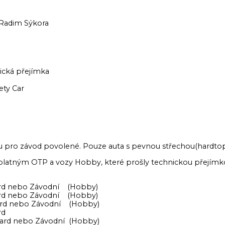
m
 Radim Sýkora
nická přejímka
ety Car
ou pro závod povolené. Pouze auta s pevnou střechou(hardtop
s platným OTP a vozy Hobby, které prošly technickou přejímk
dard nebo Závodní (Hobby)
dard nebo Závodní (Hobby)
dard nebo Závodní (Hobby)
rd
dard nebo Závodní (Hobby)