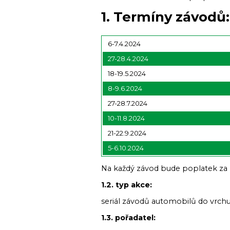
1. Termíny závodů:
6-7.4.2024
27-28.4.2024
18-19.5.2024
8-9.6.2024
27-28.7.2024
10-11.8.2024
21-22.9.2024
5-6.10.2024
Na každý závod bude poplatek za p
1.2. typ akce:
seriál závodů automobilů do vrch
1.3. pořadatel: