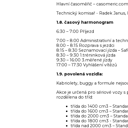
Hlavní časoměřič – casomeric.co
Technický komisař - Radek Janus,
1.8. časový harmonogram
6:30 – 7:00 Příjezd
7:00 – 8:00 Administrativní a tech
8:00 – 8:15 Rozprava s jezdci
8:15 – 8:30 Seznamovací jízda – Saf
8:30 – 9:30 1.tréninková jízda
9:30 – 16:00 3.měřené jízdy
17:00 – 17:30 Vyhlášení vítězů
1.9. povolená vozidla:
Kabriolety, buggy a formule nejs
Akce je určená pro sériové vozy 
rozdělena do tříd:
třída do 1400 cm3 – Stan
třída do 1600 cm3 – Stan
třída do 2000 cm3 – Stan
třída do 1800 cm3 - Standa
třída nad 2000 cm3 – Stan