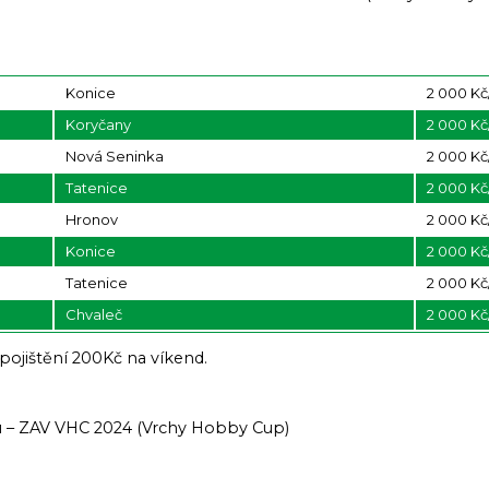
Konice
2 000 Kč
Koryčany
2 000 Kč
Nová Seninka
2 000 Kč
Tatenice
2 000 Kč
Hronov
2 000 Kč
Konice
2 000 Kč
Tatenice
2 000 Kč
Chvaleč
2 000 Kč
ojištění 200Kč na víkend.
u – ZAV VHC 2024 (Vrchy Hobby Cup)