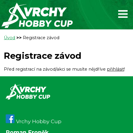
Úvod
>>
Registrace závod
Registrace závod
Před registrací na závod/akci se musíte nějdříve
přihlásit
!
Vrchy Hobby Cup
Roman Froněk