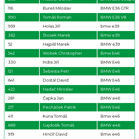
116
Bureš Miloslav
BMW E36 GTR
990
Tomáš Roman
BMW E36 V8
959
Holas Jiří
bmw e39
362
Štosek Marek
Bmw e39
52
Hajpišl Marek
BMW e39
542
Woitek Christopher
Bmw E46
330
Indra Jiří
BMW E46
121
Šebesta Petr
BMW E46
641
Dostál David
BMW E46
422
Hadač Miroslav
BMW E46
281
Čapka Jan
BMW e46
217
Pecháček Patrik
BMW E46
411
Kuna Tomáš
Bmw e46
669
Gajdošík Tomáš
BMW e46
919
Hrnčíř David
Bmw e46