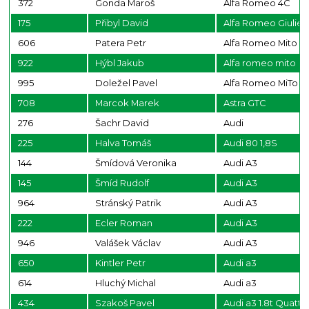
372
Gonda Maroš
Alfa Romeo 4C
175
Přibyl David
Alfa Romeo Giuliet
606
Patera Petr
Alfa Romeo Mito
922
Hýbl Jakub
Alfa romeo mito
995
Doležel Pavel
Alfa Romeo MiTo 
708
Marcok Marek
Astra GTC
276
Šachr David
Audi
225
Halva Tomáš
Audi 80 1,8S
144
Šmídová Veronika
Audi A3
145
Šmíd Rudolf
Audi A3
964
Stránský Patrik
Audi A3
222
Ecler Roman
Audi A3
946
Valášek Václav
Audi A3
650
Kintler Petr
Audi a3
614
Hluchý Michal
Audi a3
434
Szakoš Pavel
Audi a3 1.8t Quattr