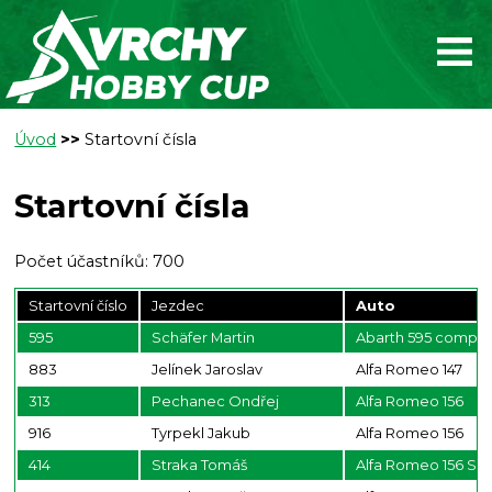
Úvod
>>
Startovní čísla
Startovní čísla
Počet účastníků: 700
Startovní číslo
Jezdec
Auto
595
Schäfer Martin
Abarth 595 compet
883
Jelínek Jaroslav
Alfa Romeo 147
313
Pechanec Ondřej
Alfa Romeo 156
916
Tyrpekl Jakub
Alfa Romeo 156
414
Straka Tomáš
Alfa Romeo 156 S