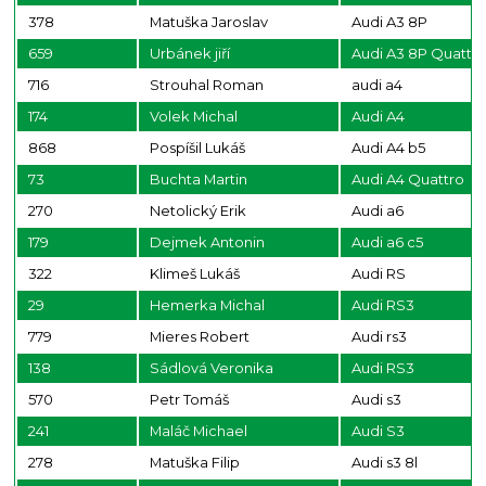
378
Matuška Jaroslav
Audi A3 8P
659
Urbánek jiří
Audi A3 8P Quattr
716
Strouhal Roman
audi a4
174
Volek Michal
Audi A4
868
Pospíšil Lukáš
Audi A4 b5
73
Buchta Martin
Audi A4 Quattro
270
Netolický Erik
Audi a6
179
Dejmek Antonin
Audi a6 c5
322
Klimeš Lukáš
Audi RS
29
Hemerka Michal
Audi RS3
779
Mieres Robert
Audi rs3
138
Sádlová Veronika
Audi RS3
570
Petr Tomáš
Audi s3
241
Maláč Michael
Audi S3
278
Matuška Filip
Audi s3 8l