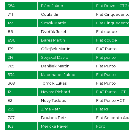
354
Fládr Jakub
Fiat Bravo HGT 2.0
741
Coufal Jiří
Fiat Cinquecento
122
Šimčík Martin
Fiat Cinquecento 
86
Dvořák Josef
Fiat coupe
896
Bareš Martin
Fiat coupe
139
Ošlejšek Martin
FIAT Punto
214
Stejskal David
Fiat punto
765
Danišek Martin
Fiat Punto
534
Macenauer Jakub
Fiat Punto
309
Tomčík Lukáš
Fiat Punto
12
Navara Richard
FIAT Punto HGT
92
Novy Tadeas
Fiat Punto HGT
255
Zima Petr
Fiat R1
707
Doubek Petr
Fiat Seicento Abar
163
Merička Pavel
Ford