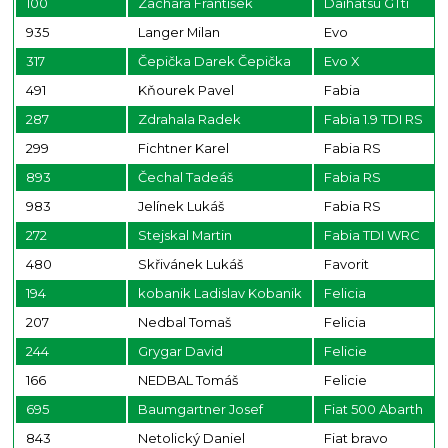
100
Zachara František
Daihatsu GTti
935
Langer Milan
Evo
317
Čepička Darek Čepička
Evo X
491
Kňourek Pavel
Fabia
287
Zdrahala Radek
Fabia 1.9 TDI RS
299
Fichtner Karel
Fabia RS
893
Čechal Tadeáš
Fabia RS
983
Jelínek Lukáš
Fabia RS
272
Stejskal Martin
Fabia TDI WRC
480
Skřivánek Lukáš
Favorit
194
kobanik Ladislav Kobanik
Felicia
207
Nedbal Tomaš
Felicia
244
Grygar David
Felicie
166
NEDBAL Tomáš
Felicie
695
Baumgartner Josef
Fiat 500 Abarth
843
Netolický Daniel
Fiat bravo