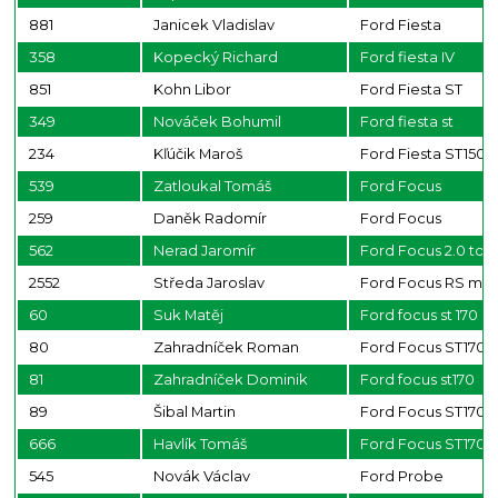
881
Janicek Vladislav
Ford Fiesta
358
Kopecký Richard
Ford fiesta IV
851
Kohn Libor
Ford Fiesta ST
349
Nováček Bohumil
Ford fiesta st
234
Kľúčik Maroš
Ford Fiesta ST150
539
Zatloukal Tomáš
Ford Focus
259
Daněk Radomír
Ford Focus
562
Nerad Jaromír
Ford Focus 2.0 tdci
2552
Středa Jaroslav
Ford Focus RS mk
60
Suk Matěj
Ford focus st 170
80
Zahradníček Roman
Ford Focus ST170
81
Zahradníček Dominik
Ford focus st170
89
Šibal Martin
Ford Focus ST170
666
Havlík Tomáš
Ford Focus ST170
545
Novák Václav
Ford Probe