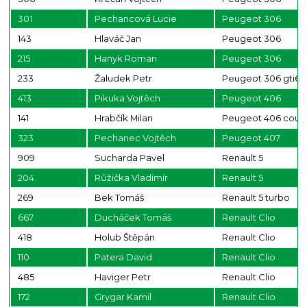
301
Pechancová Lucie
Peugeot 306
143
Hlaváč Jan
Peugeot 306
215
Hanyk Roman
Peugeot 306
233
Žaludek Petr
Peugeot 306 gti6
413
Pikuka Vojtěch
Peugeot 406
141
Hrabčík Milan
Peugeot 406 cou
323
Pechanec Vojtěch
Peugeot 407
909
Sucharda Pavel
Renault 5
204
Růžička Vladimír
Renault 5
269
Bek Tomáš
Renault 5 turbo
667
Ducháček Tomáš
Renault Clio
418
Holub Štěpán
Renault Clio
110
Patera David
Renault Clio
485
Haviger Petr
Renault Clio
172
Grygar Kamil
Renault Clio