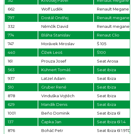
512
Krivošej Pavel
Renault Megane
662
Wolf Luděk
Renault Megane 3r
797
Dostál Ondřej
Renault megane rs
332
Němčík David
Renault megane rs
774
Bláha Stanislav
Renaut Clio
747
Morávek Miroslav
Š 105
440
Čížek Leoš
Š100
161
Prouza Josef
Seat Arosa
563
Kühnert Tomáš
Seat ibiza
937
Latzel Adam
Seat Ibiza
510
Gruber René
Seat Ibiza
878
Vinduška Vojtěch
Seat Ibiza
629
Mandík Denis
Seat ibiza
1001
Beňo Dominik
Seat ibiza 6l
137
Čapka Jan
Seat Ibiza 6l 1.4
876
Boháč Petr
Seat Ibiza 6l 1.9TDI