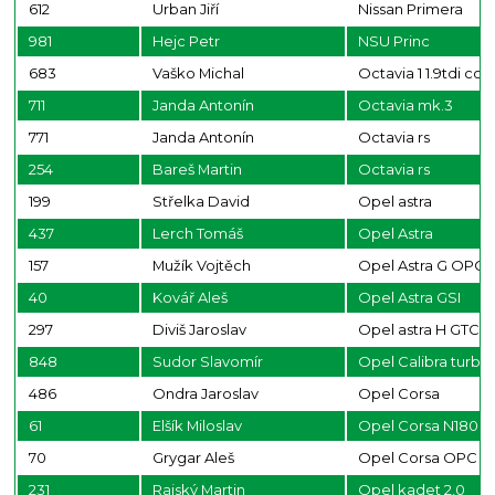
612
Urban Jiří
Nissan Primera
981
Hejc Petr
NSU Princ
683
Vaško Michal
Octavia 1 1.9tdi co
711
Janda Antonín
Octavia mk.3
771
Janda Antonín
Octavia rs
254
Bareš Martin
Octavia rs
199
Střelka David
Opel astra
437
Lerch Tomáš
Opel Astra
157
Mužík Vojtěch
Opel Astra G OPC
40
Kovář Aleš
Opel Astra GSI
297
Diviš Jaroslav
Opel astra H GTC
848
Sudor Slavomír
Opel Calibra turbo
486
Ondra Jaroslav
Opel Corsa
61
Elšík Miloslav
Opel Corsa N1800
70
Grygar Aleš
Opel Corsa OPC
231
Rajský Martin
Opel kadet 2,0