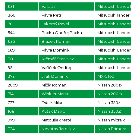
631
Valla Jiří
Mitsubishi Lance E
366
Vávra Petr
Mitsubishi lancer E
78
Lakomý Pavel
Mitsubishi Lancer 
544
Packa Ondřej Packa
Mitsubishi Lancer 
635
Blažek Roman
Mitsubishi Lancer 
569
Vávra Dominik
Mitsubishi Lancer E
38
Krčmář Stanislav
Mitsubishi Lancer 
95
Vašíček Ondřej
Mitsubishi Lancer E
373
Jirák Dominik
MX-5 NC
2009
Mičík Roman
Nissan 200sx
714
Winkler Martin
Nissan 200sx
777
Diblík Milan
Nissan 350z
108
Kuťák David
Nissan 350Z
979
Matoušek Matěj
Nissan micra k11
324
Novotny Jaroslav
Nissan Primera