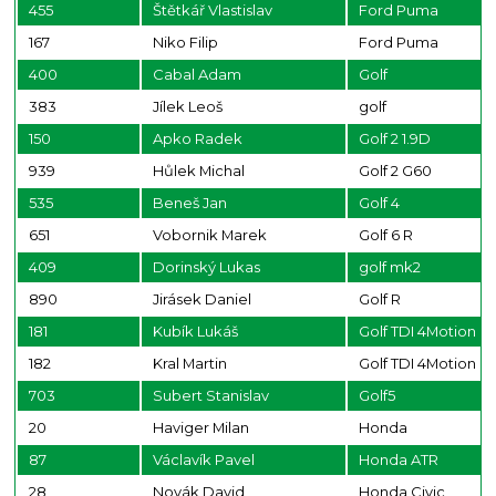
455
Štětkář Vlastislav
Ford Puma
167
Niko Filip
Ford Puma
400
Cabal Adam
Golf
383
Jílek Leoš
golf
150
Apko Radek
Golf 2 1.9D
939
Hůlek Michal
Golf 2 G60
535
Beneš Jan
Golf 4
651
Vobornik Marek
Golf 6 R
409
Dorinský Lukas
golf mk2
890
Jirásek Daniel
Golf R
181
Kubík Lukáš
Golf TDI 4Motion
182
Kral Martin
Golf TDI 4Motion
703
Subert Stanislav
Golf5
20
Haviger Milan
Honda
87
Václavík Pavel
Honda ATR
28
Novák David
Honda Civic