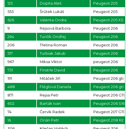
125
Dopita Aleš
Peugeot 205
553
Šrůtek Lukáš
Peugeot 205
626
Valenta Ondra
Peugeot 205 XS
9
Rejsová Barbora
Peugeot 206
264
Turičík Ondřej
Peugeot 206
206
Třetina Roman
Peugeot 206
517
Turbiak Jakub
Peugeot 206
967
Miksa Viktor
peugeot 206
731
Finstrle David
Peugeot 206
191
Mitáček Jiří
Peugeot 206 gti
488
Fléglová Daniela
Peugeot 206 gti
871
Rejsa Petr
Peugeot 206 GTI
602
Barták Ivan
Peugeot 206 S16
74
Červik Radek
Peugeot 207 GTI
16
Orián Petr
Peugeot 208 R2
306
Křečan Vojtěch
Peugeot 306