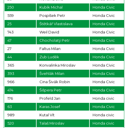
250
Kubík Michal
Honda Civic
559
Pospíšek Petr
Honda Civic
25
Štětkář Vlastislava
Honda Civic
743
Weil David
Honda Civic
47
Chocholatý Petr
Honda Civic
27
Faltus Milan
Honda Civic
44
Zub Luděk
Honda Civic
365
Konvalinka Miroslav
Honda Civic
393
Švehlák Milan
Honda Civic
966
Cina Šivák Robin
Honda Civic
474
Šišpera Petr
Honda Civic
176
Profeld Jan
Honda civic
63
Karas Josef
Honda Civic
989
Kutal Vít
Honda civic
520
Talaš Miroslav
Honda civic