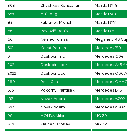
303
Zhuchkov Konstantin
Mazda RX-8
359
Mai Long
Mazda RX-8
83
Fabiánek Michal
Mazda RX7
661
Pavlovič Denis
Mazda rx8
66
Němec Tomáš
Megane 3 RS Cup
501
Kovář Roman
Mercedes 190
911
Doskočil Filip
Mercedes 190e
202
Doskočil Libor
Mercedes A45 AM
2022
Doskočil Libor
Mercedes C 36 AM
280
Rejsa Jan
Mercedes C AMG
575
Pokorný František
Mercedes E43
193
Novák Adam
Mercedes w202
873
Novák Adam
Mercedes w202
98
MOLDA Milan
MG ZR
857
Kleiner Jaroslav
MG ZR