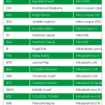
842
Kaválek Pavel
Mini 1000
230
Kořínková Elisabeta
Mini Cooper classi
425
Krajtl Šimon
Mini cooper r53
630
Sedlák Vojtěch
MINI cooper R53
529
Kroulík Adam
Mini Cooper S
57
Petříček Jakub
MINI R56
840
Petříček Jakub
Mini R56
8
Frgal Erik
Mitshubishi Lancer
778
Riška Matěj
Mitsubishi Evo X
879
Lacina Filip
Mitsubishi colt
864
Czudek Michael
Mitsubishi Colt
380
Tomeček Josef
Mitsubishi Colt
872
Sauberer Martin
Mitsubishi Eclipse
5600
Kalčák Josef
Mitsubishi evo 10
632
DOLEŽAL TOMÁŠ
Mitsubishi evo 8
996
Fillová Kristýna
Mitsubishi Evo IX