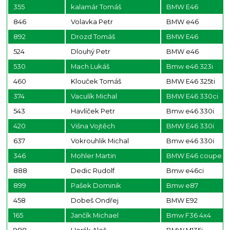
355
kalamár Tomáš
BMW E46
846
Volavka Petr
BMW e46
892
Drozd Tomáš
BMW E46
524
Dlouhý Petr
BMW e46
530
Mach Lukáš
Bmw e46 323i
460
Klouček Tomáš
BMW E46 325ti
374
Vaculík Michal
BMW E46 330ci
543
Havlíček Petr
Bmw e46 330i
420
Višna Vojtěch
BMW E46 330i
637
Vokrouhlik Michal
Bmw e46 330i
346
Mohler Martin
BMW E46 coupe
888
Dedic Rudolf
Bmw e46ci
899
Pašek Dominik
Bmw e87
458
Dobeš Ondřej
BMW E92
165
Jančík Michael
Bmw F36 4x4