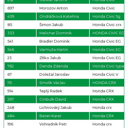
697
Morozov Anton
Honda Civic
439
Ondráčková Kateřina
Honda Civic 5g
85
Šimon Jakub
Honda Civic crx
333
Melichar Dominik
HONDA CIVIC ED
541
Bradler Dominik
Honda Civic EG
546
Varmuža Martin
Honda Civic EG
23
Zítko Jakub
Honda Civic EG
762
Denda Zdenda
Honda Civic type S
67
Doležal Jaroslav
Honda Civic V
115
Smolík Václav
HONDA CRX
914
Teplý Radek
Honda CRX
267
Cinibulk David
Honda CRX
248
Lichnovský Jakub
Honda crx
484
Beran Karel
Honda CRX
196
Vohradník Petr
Honda crx