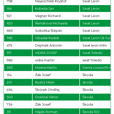
758
Nejezchleb Kryštof
Seat Leon
164
Kubeša Jan
Seat Leon
921
Vágner Richard
Seat Leon
620
Řeháková Michaela
Seat Leon
663
Sobotka Štěpán
Seat Leon
769
Obadal Radek
Seat Leon 1,8 Turb
479
Dejmek Antonín
Seat leon m1m
197
VIDRA JOSEF
Seat Toledo
982
vidra martin
seat Toledo
363
Mizera Martin
Sierra cosworth mk
134
Žák Josef
Škoda
201
Bystrý Milan
skoda
454
Škůrek Ondřej
Škoda
500
Doležal Viktor
Škoda
734
Žák Josef
Škoda
39
Hájek Roman
Škoda 100