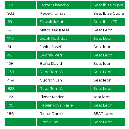
676
Janzer Lisandro
Seat ibiza cupra
933
Pecek Tomas
Seat Ibiza Cupra
69
Slovák Jakub
Seat Ibiza FR
68
Matousek Karel
Seat Leon
775
Diblik Rostislav
Seat Leon
31
Janku Josef
Seat leon
48
Dvořák Petr
Seat Leon
159
Béňa David
Seat leon
258
Rada Tomáš
Seat Leon
444
Cudrigh Jan
Seat leon
828
Rada Tomáš
Seat Leon
162
Elzner Marian
seat leon
109
Fabiankova Marie
Seat Leon
186
Richtr Daniel
SEAT Leon
218
Horák Jan
Seat Leon