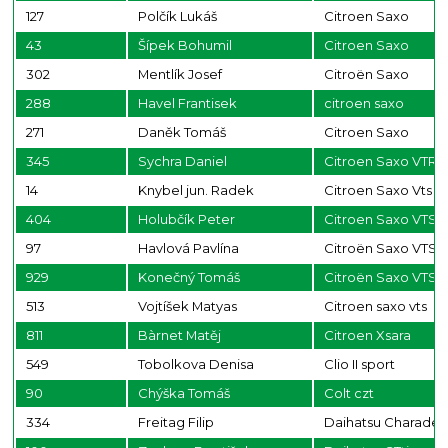
127
Polčík Lukáš
Citroen Saxo
43
Šípek Bohumil
Citroen Saxo
302
Mentlík Josef
Citroën Saxo
288
Havel Frantisek
citroen saxo
271
Daněk Tomáš
Citroen Saxo
345
Sychra Daniel
Citroen Saxo VTR
14
Knybel jun. Radek
Citroen Saxo Vts
404
Holubčík Peter
Citroen Saxo VTS
97
Havlová Pavlína
Citroën Saxo VTS
929
Konečný Tomáš
Citroën Saxo VTS
513
Vojtíšek Matyas
Citroen saxo vts
811
Bàrnet Matěj
Citroen Xsara
549
Tobolkova Denisa
Clio II sport
90
Chýška Tomáš
Colt czt
334
Freitag Filip
Daihatsu Charade