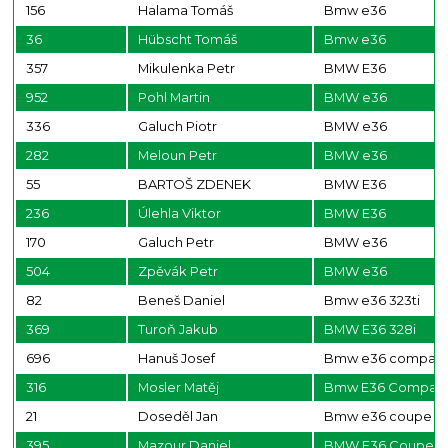
156
Halama Tomáš
Bmw e36
36
Hübscht Tomáš
Bmw e36
357
Mikulenka Petr
BMW E36
952
Pohl Martin
BMW e36
336
Galuch Piotr
BMW e36
282
Meloun Petr
BMW e36
55
BARTOŠ ZDENEK
BMW E36
236
Úlehla Viktor
BMW E36
170
Galuch Petr
BMW e36
504
Zpěvák Petr
BMW e36
82
Beneš Daniel
Bmw e36 323ti
369
Turoň Jakub
BMW E36 328i
696
Hanuš Josef
Bmw e36 compac
316
Mosler Matěj
Bmw E36 Compact 
21
Doseděl Jan
Bmw e36 coupe
395
Mazour Daniel
BMW E36 Coupe