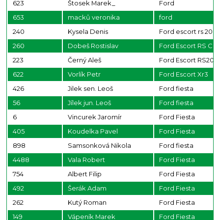
623
Štosek Marek_
Ford
653
macků veronika
ford
240
Kysela Denis
Ford escort rs 200
260
Dobeš Rostislav
Ford Escort RS Co
223
Černý Aleš
Ford Escort RS200
622
Vorlík Petr
Ford Escort Xr3
426
Jilek sen. Leoš
Ford fiesta
56
Jílek jun. Leoš
Ford fiesta
6
Vincurek Jaromír
Ford Fiesta
405
Koudelka Pavel
Ford Fiesta
898
Samsonková Nikola
Ford fiesta
4488
Vala Robert
Ford Fiesta
754
Albert Filip
Ford Fiesta
492
Šerák Adam
Ford Fiesta
262
Kutý Roman
Ford Fiesta
149
Vápeník Marek
Ford Fiesta