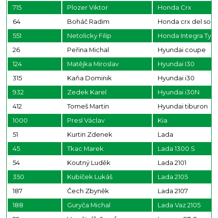
715
Plozer Viktor
Honda Crx
64
Boháč Radim
Honda crx del sol
551
Netolicky Filip
Honda Integra Typ
26
Peřina Michal
Hyundai coupe
124
Matějka Miroslav
Hyundai I30
315
Kaňa Dominik
Hyundai i30
932
Zedek Karel
Hyundai i30N
412
Tomeš Martin
Hyundai tiburon
1000
Presl Václav
Kia
51
Kurtin Zdenek
Lada
45
Tkac Marek
Lada 1300 S
54
Koutný Luděk
Lada 2101
350
Kubíček Lukáš
Lada 2105
187
Čech Zbyněk
Lada 2107
188
Guryča Michal
Lada Vaz 2105