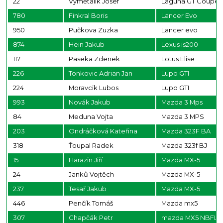
22
Vymětalík Josef
Laguna GT Coupe
780
Finkral Boris
Lancer Evo
950
Pučkova Zuzka
Lancer evo
874
Hein Jakub
Lexus is200
117
Paseka Zdenek
Lotus Elise
226
Tonkovic Adrian Jan
Lupo GTI
224
Moravcik Lubos
Lupo GTI
993
Novák Jakub
Mazda 3 Mps
84
Meduna Vojta
Mazda 3 MPS
203
Ondráčková Kateřina
Mazda 323F BA
318
Ťoupal Radek
Mazda 323f BJ
15
Harazin Jiří
Mazda MX-5
24
Janků Vojtěch
Mazda MX-5
237
Tesař Jakub
Mazda MX-5
446
Penčík Tomáš
Mazda mx5
307
Chapčák Petr
mazda MX5 NBFL