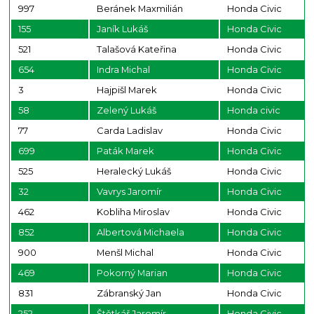
997
Beránek Maxmilián
Honda Civic
155
Janík Lukáš
Honda Civic
521
Talašová Kateřina
Honda Civic
654
Indra Michal
Honda Civic
3
Hajpišl Marek
Honda Civic
58
Zelený Lukáš
Honda civic
77
Carda Ladislav
Honda Civic
699
Paták Marek
Honda Civic
525
Heralecký Lukáš
Honda Civic
32
Vavrys Jaromír
Honda Civic
462
Kobliha Miroslav
Honda Civic
852
Albertová Michaela
Honda Civic
900
Menšl Michal
Honda Civic
469
Pokorný Marian
Honda Civic
831
Zábranský Jan
Honda Civic
252
Štětkář Jaromír
Honda Civic