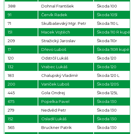
388
Dohnal František
Škoda 100
91
Červík Radek
Škoda 105l
71
Skulbaševský Mgr. Petr
Škoda 110 L
151
Macek Vojtěch
Škoda 110 R kupé
209
Stražický Jaroslav
Škoda 110r
17
Dřevo Luboš
Škoda 110R kupé
120
Odstrčil Lukáš
Škoda 120
132
Vrabec Lukáš
Škoda 120
183
Chalupský Vladimír
Škoda 120 L
200
Vaníček Luboš
Škoda 120S
445
Gola Ondrej
Škoda 125L
675
Popelka Pavel
Škoda 130
279
Nedvěd Petr
Škoda 130
152
Osladil Lukáš
Škoda 130
565
Bruckner Patrik
Škoda 130