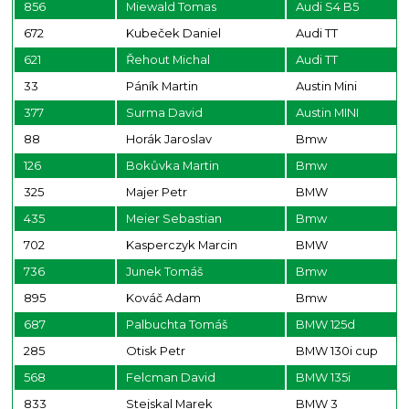
856
Miewald Tomas
Audi S4 B5
672
Kubeček Daniel
Audi TT
621
Řehout Michal
Audi TT
33
Páník Martin
Austin Mini
377
Surma David
Austin MINI
88
Horák Jaroslav
Bmw
126
Bokůvka Martin
Bmw
325
Majer Petr
BMW
435
Meier Sebastian
Bmw
702
Kasperczyk Marcin
BMW
736
Junek Tomáš
Bmw
895
Kováč Adam
Bmw
687
Palbuchta Tomáš
BMW 125d
285
Otisk Petr
BMW 130i cup
568
Felcman David
BMW 135i
833
Stejskal Marek
BMW 3