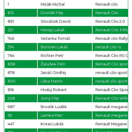
1
Mičák Michal
Renault clio
815
Dvořák Filip
Renault Clio
891
Slováček David
Renault Clio 2.0
321
Heisig Lukáš
Renault Clio 3 RS
746
Večerka Tomáš
Renault clio Rally5
574
Bonček Lukáš
renault clio rs
764
Richter Petr
Renault Clio RS Cu
858
Žaludek Petr
Renault Clio sport
678
Janáč Ondřej
renault clio sport
830
Liška Martin
renault clio sport
816
Hrubý Robert
Renault Clio Sport
208
Jurný Filip
Renault Clio Willia
987
Brostík Luděk
Renault megane
59
Lamka Petr
Renault megane
447
Kotas Lukáš
Renault Megane