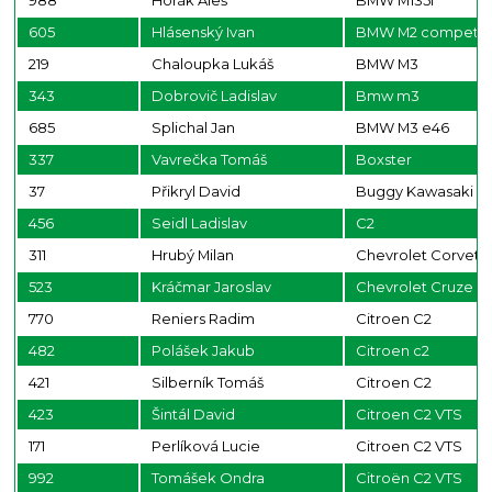
988
Horák Aleš
BMW M135i
605
Hlásenský Ivan
BMW M2 competit
219
Chaloupka Lukáš
BMW M3
343
Dobrovič Ladislav
Bmw m3
685
Splichal Jan
BMW M3 e46
337
Vavrečka Tomáš
Boxster
37
Přikryl David
Buggy Kawasaki 6
456
Seidl Ladislav
C2
311
Hrubý Milan
Chevrolet Corvett
523
Kráčmar Jaroslav
Chevrolet Cruze
770
Reniers Radim
Citroen C2
482
Polášek Jakub
Citroen c2
421
Silberník Tomáš
Citroen C2
423
Šintál David
Citroen C2 VTS
171
Perlíková Lucie
Citroen C2 VTS
992
Tomášek Ondra
Citroën C2 VTS