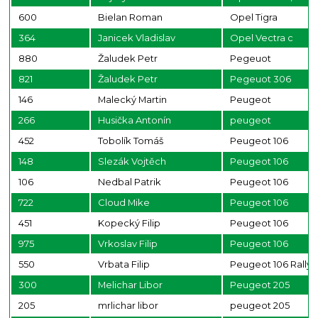
600
Bielan Roman
Opel Tigra
364
Janicek Vladislav
Opel Vectra c
880
Žaludek Petr
Pegeuot
821
Žaludek Petr
Pegeuot 306
146
Malecký Martin
Peugeot
266
Husička Antonín
peugeot
452
Tobolík Tomáš
Peugeot 106
148
Slezák Vojtěch
Peugeot 106
106
Nedbal Patrik
Peugeot 106
722
Cloud Mike
Peugeot 106
451
Kopecký Filip
Peugeot 106
975
Vrkoslav Filip
Peugeot 106
550
Vrbata Filip
Peugeot 106 Rally
300
Melichar Libor
Peugeot 205
205
mrlichar libor
peugeot 205