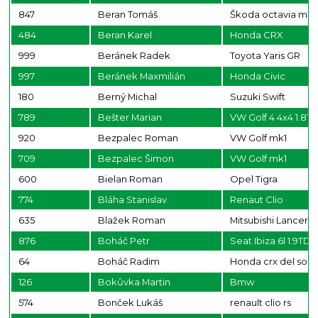
847
Beran Tomáš
Škoda octavia mk1
484
Beran Karel
Honda CRX
999
Beránek Radek
Toyota Yaris GR
997
Beránek Maxmilián
Honda Civic
180
Berný Michal
Suzuki Swift
789
Bešter Marian
VW Golf 4 4x4 1.8T
920
Bezpalec Roman
VW Golf mk1
709
Bezpalec Šimon
VW Golf mk1
600
Bielan Roman
Opel Tigra
774
Bláha Stanislav
Renaut Clio
635
Blažek Roman
Mitsubishi Lancer 
876
Boháč Petr
Seat Ibiza 6l 1.9TDI
64
Boháč Radim
Honda crx del sol
126
Bokůvka Martin
Bmw
574
Bonček Lukáš
renault clio rs