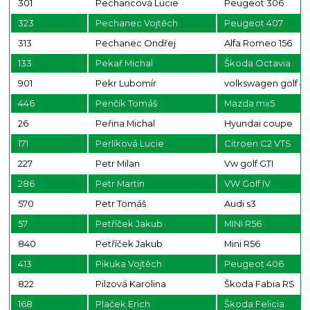
301
Pechancová Lucie
Peugeot 306
323
Pechanec Vojtěch
Peugeot 407
313
Pechanec Ondřej
Alfa Romeo 156
133
Pekař Michal
Škoda Octavia
901
Pekr Lubomír
volkswagen golf 4
446
Penčík Tomáš
Mazda mx5
26
Peřina Michal
Hyundai coupe
171
Perlíková Lucie
Citroen C2 VTS
227
Petr Milan
Vw golf GTI
286
Petr Martin
VW Golf IV
570
Petr Tomáš
Audi s3
57
Petříček Jakub
MINI R56
840
Petříček Jakub
Mini R56
413
Pikuka Vojtěch
Peugeot 406
822
Pilzová Karolina
Škoda Fabia RS
168
Plaček Erich
Škoda Felicia