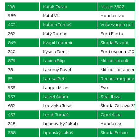
108
Kuťák David
Nissan 350Z
989
Kutal Vít
Honda civic
402
Kuttich Tomáš
Volkswagen golf 5
262
Kutý Roman
Ford Fiesta
849
Kvapil Lubomír
Škoda Favorit
240
Kysela Denis
Ford escort rs 200
879
Lacina Filip
Mitsubishi colt
78
Lakomý Pavel
Mitsubishi Lancer 
59
Lamka Petr
Renault megane
935
Langer Milan
Evo
937
Latzel Adam
Seat Ibiza
652
Ledvinka Josef
Škoda Octavia 3R
437
Lerch Tomáš
Opel Astra
248
Lichnovský Jakub
Honda crx
588
Lipenský Lukáš
Škoda Felicie