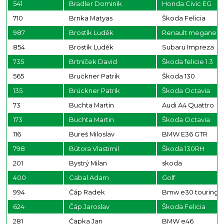
541
Bradler Dominik
Honda Civic EG
710
Brnka Matyas
Škoda Felicia
987
Brostík Luděk
Renault megane
854
Brostík Luděk
Subaru Impreza
735
Brtníček David
Škoda felicie 1.3
565
Bruckner Patrik
Škoda 130
135
Brückner Patrik
Škoda Octavia
73
Buchta Martin
Audi A4 Quattro
173
Buchta Martin
Škoda Octavia
116
Bureš Miloslav
BMW E36 GTR
798
Bútora Vlastimil
Škoda 130RH
201
Bystrý Milan
skoda
400
Cabal Adam
Golf
994
Čáp Radek
Bmw e30 touring 3
624
Čáp Jaroslav
Škoda Felicia
281
Čapka Jan
BMW e46