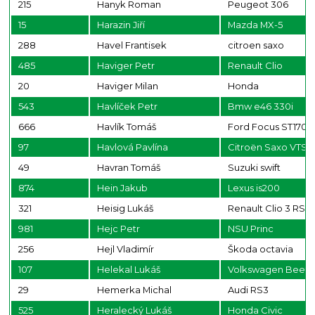
215
Hanyk Roman
Peugeot 306
15
Harazin Jiří
Mazda MX-5
288
Havel Frantisek
citroen saxo
485
Haviger Petr
Renault Clio
20
Haviger Milan
Honda
543
Havlíček Petr
Bmw e46 330i
666
Havlík Tomáš
Ford Focus ST170
97
Havlová Pavlína
Citroën Saxo VTS
49
Havran Tomáš
Suzuki swift
874
Hein Jakub
Lexus is200
321
Heisig Lukáš
Renault Clio 3 RS
981
Hejc Petr
NSU Princ
256
Hejl Vladimír
Škoda octavia
107
Helekal Lukáš
Volkswagen Beetl
29
Hemerka Michal
Audi RS3
525
Heralecký Lukáš
Honda Civic