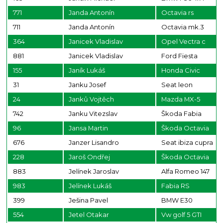
771
Janda Antonín
Octavia rs
711
Janda Antonín
Octavia mk.3
364
Janicek Vladislav
Opel Vectra c
881
Janicek Vladislav
Ford Fiesta
155
Janík Lukáš
Honda Civic
31
Janku Josef
Seat leon
24
Janků Vojtěch
Mazda MX-5
742
Janku Vitezslav
Škoda Fabia
96
Jansa Martin
Škoda Octavia
676
Janzer Lisandro
Seat ibiza cupra
228
Jaroš Ondřej
Škoda Octavia
883
Jelínek Jaroslav
Alfa Romeo 147
983
Jelínek Lukáš
Fabia RS
399
Ješina Pavel
BMW E30
554
Jetel Otakar
Vw golf 5 GTI