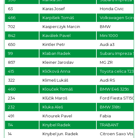
63
Karas Josef
Honda Civic
466
Karpíšek Tomáš
Volkswagen Sciro
702
Kasperczyk Marcin
BMW
842
Kaválek Pavel
Mini 1000
650
Kintler Petr
Audi a3
99
Klaban Radek
Subaru Impreza ST
857
Kleiner Jaroslav
MG ZR
415
Kličková Anna
Toyota celica T23
322
Klimeš Lukáš
Audi RS
460
Klouček Tomáš
BMW E46 325ti
234
Kľúčik Maroš
Ford Fiesta ST150
232
Kluka Aleš
BMW 318ti
491
Kňourek Pavel
Fabia
114
Knybel Radek
TRABANT
14
Knybel jun. Radek
Citroen Saxo Vts