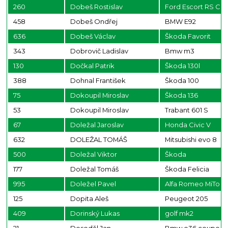
260
Dobeš Rostislav
Ford Escort RS Co
458
Dobeš Ondřej
BMW E92
636
Dobeš Václav
Škoda Favorit
343
Dobrovič Ladislav
Bmw m3
130
Dočkal Patrik
Škoda 130l
388
Dohnal František
Škoda 100
75
Dokoupil Miroslav
Škoda 136
53
Dokoupil Miroslav
Trabant 601 S
67
Doležal Jaroslav
Honda Civic V
632
DOLEŽAL TOMÁŠ
Mitsubishi evo 8
500
Doležal Viktor
Škoda
177
Doležal Tomáš
Škoda Felicia
995
Doležel Pavel
Alfa Romeo MiTo 
125
Dopita Aleš
Peugeot 205
409
Dorinský Lukas
golf mk2