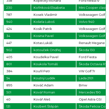
358
Kopecký Richard
Ford fiesta IV
230
Kořínková Elisabeta
Mini Cooper classi
787
Kosek Vladimír
Volkswagen Golf 4
940
Košela Luboš
Volvo 940
424
Kosík Patrik
Volkswagen Golf
34
Kosina Pavel
Volkswagen Golf 4
447
Kotas Lukáš
Renault Megane
902
kotouček Ondřej
Škoda 130
405
Koudelka Pavel
Ford Fiesta
801
Koukola Tomáš
Škoda Octavia RS
384
Kouřil Petr
VW Golf 7r
54
Koutný Luděk
Lada 2101
895
Kováč Adam
Bmw
501
Kovář Roman
Mercedes 190
40
Kovář Aleš
Opel Astra GSI
131
Kozbert Štěpán
Škoda Felicia Com