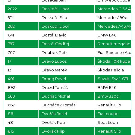
21
Doseděl Jan
Bmw e36 coupe
2022
Doskočil Libor
Mercedes C 36 AM
911
Doskočil Filip
Mercedes 190e
202
Doskočil Libor
Mercedes A45 AM
641
Dostál David
BMW E46
797
Dostál Ondřej
Renault megane rs
707
Doubek Petr
Fiat Seicento Abar
17
Dřevo Luboš
Škoda 110R kupé
13
Dřevo Marek
Škoda Felicia
401
Drong Pavel
Suzuki Swift GTI
892
Drozd Tomáš
BMW E46
560
Ducháč Michal
Bmw 330ci
667
Ducháček Tomáš
Renault Clio
86
Dvořák Josef
Fiat coupe
48
Dvořák Petr
Seat Leon
815
Dvořák Filip
Renault Clio