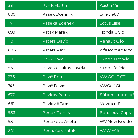
33
Páník Martin
Austin Mini
899
Pašek Dominik
Bmw e87
117
Paseka Zdenek
Lotus Elise
699
Paták Marek
Honda Civic
110
Patera David
Renault Clio
606
Patera Petr
Alfa Romeo Mito
910
Pauk Pavel
Škoda Octavia
93
Pavelka Lukas Pavelka
Škoda felicie
235
Pavič Petr
VW GOLF GTI
745
Pavič David
VWGolf Gti
677
Pavkov Patrik
Súboru Impreza W
661
Pavlovič Denis
Mazda rx8
933
Pecek Tomas
Seat Ibiza Cupra
931
Peceková Aneta
WV New Beetle
217
Pecháček Patrik
BMW E46