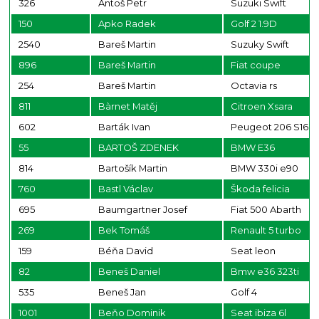
326
Antoš Petr
Suzuki Swift
150
Apko Radek
Golf 2 1.9D
2540
Bareš Martin
Suzuky Swift
896
Bareš Martin
Fiat coupe
254
Bareš Martin
Octavia rs
811
Bàrnet Matěj
Citroen Xsara
602
Barták Ivan
Peugeot 206 S16
55
BARTOŠ ZDENEK
BMW E36
814
Bartošík Martin
BMW 330i e90
760
Bastl Václav
Škoda felicia
695
Baumgartner Josef
Fiat 500 Abarth
269
Bek Tomáš
Renault 5 turbo
159
Béňa David
Seat leon
82
Beneš Daniel
Bmw e36 323ti
535
Beneš Jan
Golf 4
1001
Beňo Dominik
Seat ibiza 6l