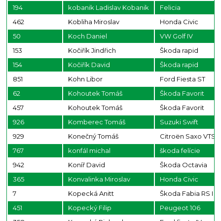
194
kobanik Ladislav Kobanik
Felicia
462
Kobliha Miroslav
Honda Civic
50
Koch Daniel
VW Golf IV
153
Kočiřík Jindřich
Škoda rapid
154
Kočiřík David
Škoda rapid
851
Kohn Libor
Ford Fiesta ST
62
Kohoutek Tomáš
Škoda Favorit
457
Kohoutek Tomáš
Škoda Favorit
926
Komberec Tomáš
Suzuki Swift
929
Konečný Tomáš
Citroën Saxo VTS
767
konfál michal
škoda felície
942
Koníř David
Škoda Octavia
365
Konvalinka Miroslav
Honda Civic
7
Kopecká Anitt
Škoda Fabia RS I
451
Kopecký Filip
Peugeot 106