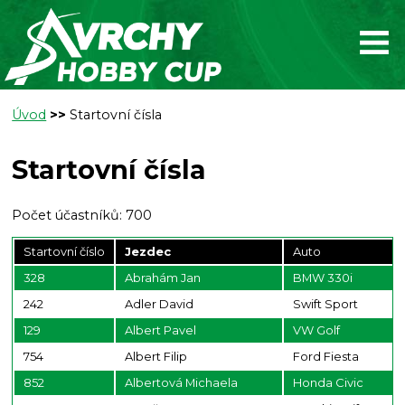
Úvod
>>
Startovní čísla
Startovní čísla
Počet účastníků: 700
Startovní číslo
Jezdec
Auto
328
Abrahám Jan
BMW 330i
242
Adler David
Swift Sport
129
Albert Pavel
VW Golf
754
Albert Filip
Ford Fiesta
852
Albertová Michaela
Honda Civic