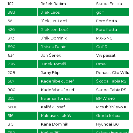
102
Ježek Radim
Škoda Felicia
383
Jílek Leoš
golf
56
Jílek jun. Leoš
Ford fiesta
426
Jilek sen. Leoš
Ford fiesta
373
Jirák Dominik
MX-5 NC
890
Jirásek Daniel
Golf R
634
Jon Čeněk
Vw passat
736
Junek Tomáš
Bmw
208
Jurný Filip
Renault Clio Willia
567
Kadeřábek Josef
Škoda Fabia RS
980
Kadeřabek Jozef
Škoda Fabia RS
355
kalamár Tomáš
BMW E46
5600
Kalčák Josef
Mitsubishi evo 10
516
Kalousek Lukáš
škoda felicia
315
Kaňa Dominik
Hyundai i30
390
Kaňka Jiří
Subaru Impreza W