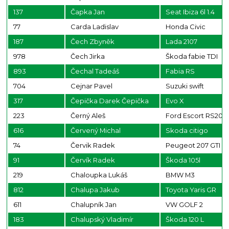
137
Čapka Jan
Seat Ibiza 6l 1.4
77
Carda Ladislav
Honda Civic
187
Čech Zbyněk
Lada 2107
978
Čech Jirka
Škoda fabie TDI
893
Čechal Tadeáš
Fabia RS
704
Cejnar Pavel
Suzuki swift
317
Čepička Darek Čepička
Evo X
223
Černý Aleš
Ford Escort RS200
616
Červený Michal
Skoda citigo
74
Červik Radek
Peugeot 207 GTI
91
Červík Radek
Škoda 105l
219
Chaloupka Lukáš
BMW M3
812
Chalupa Jakub
Toyota Yaris GR
611
Chalupník Jan
VW GOLF 2
183
Chalupský Vladimír
Škoda 120 L