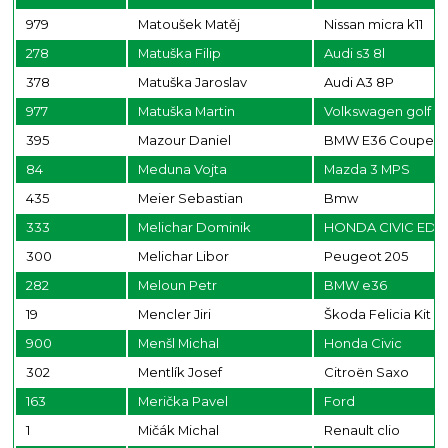
979
Matoušek Matěj
Nissan micra k11
278
Matuška Filip
Audi s3 8l
378
Matuška Jaroslav
Audi A3 8P
977
Matuška Martin
Volkswagen golf
395
Mazour Daniel
BMW E36 Coupe
84
Meduna Vojta
Mazda 3 MPS
435
Meier Sebastian
Bmw
333
Melichar Dominik
HONDA CIVIC ED
300
Melichar Libor
Peugeot 205
282
Meloun Petr
BMW e36
19
Mencler Jiri
Škoda Felicia Kit C
900
Menšl Michal
Honda Civic
302
Mentlík Josef
Citroën Saxo
163
Merička Pavel
Ford
1
Mičák Michal
Renault clio