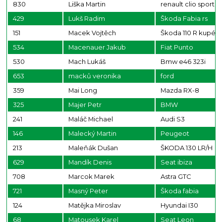
830
Liška Martin
renault clio sport
429
Lukš Radim
Škoda Fabia rs
151
Macek Vojtěch
Škoda 110 R kupé
534
Macenauer Jakub
Fiat Punto
530
Mach Lukáš
Bmw e46 323i
653
macků veronika
ford
359
Mai Long
Mazda RX-8
325
Majer Petr
BMW
241
Maláč Michael
Audi S3
146
Malecký Martin
Peugeot
213
Maleňák Dušan
ŠKODA 130 LR/H
629
Mandík Denis
Seat ibiza
708
Marcok Marek
Astra GTC
721
Masný Peter
Škoda fabia
124
Matějka Miroslav
Hyundai I30
68
Matousek Karel
Seat Leon