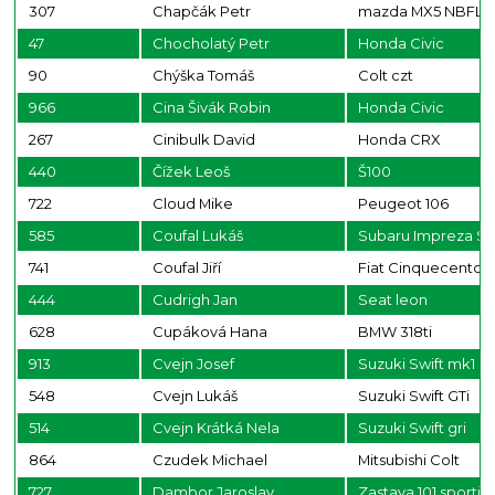
307
Chapčák Petr
mazda MX5 NBFL
47
Chocholatý Petr
Honda Civic
90
Chýška Tomáš
Colt czt
966
Cina Šivák Robin
Honda Civic
267
Cinibulk David
Honda CRX
440
Čížek Leoš
Š100
722
Cloud Mike
Peugeot 106
585
Coufal Lukáš
Subaru Impreza ST
741
Coufal Jiří
Fiat Cinquecento
444
Cudrigh Jan
Seat leon
628
Cupáková Hana
BMW 318ti
913
Cvejn Josef
Suzuki Swift mk1 ral
548
Cvejn Lukáš
Suzuki Swift GTi
514
Cvejn Krátká Nela
Suzuki Swift gri
864
Czudek Michael
Mitsubishi Colt
727
Dambor Jaroslav
Zastava 101 sportig