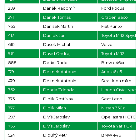
259
Daněk Radomír
Ford Focus
271
Daněk Tomáš
Citroen Saxo
765
Danišek Martin
Fiat Punto
417
Dařílek Jan
Toyota MR2 Spyde
610
Dašek Michal
Volvo
961
David Ondřej
Toyota MR2
888
Dedic Rudolf
Bmw e46ci
179
Dejmek Antonin
Audi a6 c5
479
Dejmek Antonín
Seat leon m1m
762
Denda Zdenda
Honda Civic type S
775
Diblik Rostislav
Seat Leon
777
Diblík Milan
Nissan 350z
297
Diviš Jaroslav
Opel astra H GTC
753
Diviš Jaroslav
Toyota Yaris GR
524
Dlouhý Petr
BMW e46