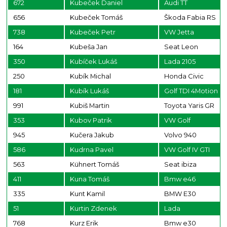
672
Kubeček Daniel
Audi TT
656
Kubeček Tomáš
Škoda Fabia RS
738
Kubeček Petr
VW Jetta
164
Kubeša Jan
Seat Leon
350
Kubíček Lukáš
Lada 2105
250
Kubík Michal
Honda Civic
181
Kubík Lukáš
Golf TDI 4Motion
991
Kubiš Martin
Toyota Yaris GR
353
Kubov Patrik
VW Golf
945
Kučera Jakub
Volvo 940
586
Kudrna Pavel
VW Golf IV GTI
563
Kühnert Tomáš
Seat ibiza
411
Kuna Tomáš
Bmw e46
335
Kunt Kamil
BMW E30
51
Kurtin Zdenek
Lada
768
Kurz Erik
Bmw e30