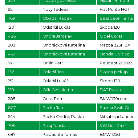
324
Novotny Jaroslav
Nissan Primera
92
Novy Tadeas
Fiat Punto HGT
769
Obadal Radek
Seat Leon 1,8 Turb
120
Odstrčil Lukáš
Škoda 120
486
Ondra Jaroslav
Opel Corsa
203
Ondráčková Kateřina
Mazda 323F BA
439
Ondráčková Kateřina
Honda Civic 5g
16
Orián Petr
Peugeot 208 R2
136
Osladil Jan
Skoda pickup
152
Osladil Lukáš
Škoda 130
139
Ošlejšek Martin
FIAT Punto
285
Otisk Petr
BMW 130i cup
807
Packa Jan
Suzuki Swift Gti
544
Packa Ondřej Packa
Mitsubishi Lancer 
706
Palaj Tonda
VW Golf 2 4x4
687
Palbuchta Tomáš
BMW 125d