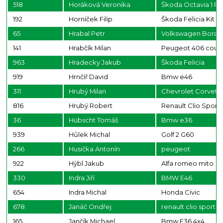
518
Horáková Veronika
Škoda Octavia 1 R
192
Horníček Filip
Škoda Felicia Kit C
65
Hrabal Petr
Volkswagen Bora
141
Hrabčík Milan
Peugeot 406 cou
963
Hradecky Jakub
Škoda Felicia
919
Hrnčíř David
Bmw e46
311
Hrubý Milan
Chevrolet Corvett
816
Hrubý Robert
Renault Clio Sport
36
Hübscht Tomáš
Bmw e36
939
Hůlek Michal
Golf 2 G60
266
Husička Antonín
peugeot
922
Hýbl Jakub
Alfa romeo mito
330
Indra Jiří
BMW E46
654
Indra Michal
Honda Civic
678
Janáč Ondřej
renault clio sport
165
Jančík Michael
Bmw F36 4x4