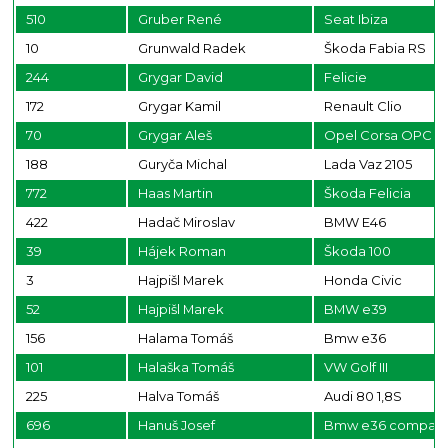
510
Gruber René
Seat Ibiza
10
Grunwald Radek
Škoda Fabia RS
244
Grygar David
Felicie
172
Grygar Kamil
Renault Clio
70
Grygar Aleš
Opel Corsa OPC
188
Guryča Michal
Lada Vaz 2105
772
Haas Martin
Škoda Felicia
422
Hadač Miroslav
BMW E46
39
Hájek Roman
Škoda 100
3
Hajpišl Marek
Honda Civic
52
Hajpišl Marek
BMW e39
156
Halama Tomáš
Bmw e36
101
Halaška Tomáš
VW Golf III
225
Halva Tomáš
Audi 80 1,8S
696
Hanuš Josef
Bmw e36 compac