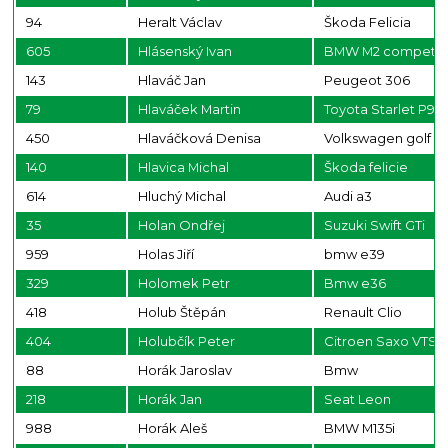
94
Heralt Václav
Škoda Felicia
605
Hlásenský Ivan
BMW M2 competit
143
Hlaváč Jan
Peugeot 306
79
Hlaváček Martin
Toyota Starlet P9
450
Hlaváčková Denisa
Volkswagen golf
140
Hlavica Michal
Škoda felicie
614
Hluchý Michal
Audi a3
35
Holan Ondřej
Suzuki Swift GTi
959
Holas Jiří
bmw e39
329
Holomek Petr
Bmw e36
418
Holub Štěpán
Renault Clio
404
Holubčík Peter
Citroen Saxo VTS
88
Horák Jaroslav
Bmw
218
Horák Jan
Seat Leon
988
Horák Aleš
BMW M135i