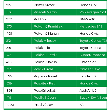
715
Plozer Viktor
Honda Crx
869
Pňáček Martin
Volkswagen Golf
952
Pohl Martin
BMW e36
575
Pokorný František
Mercedes E43
469
Pokorný Marian
Honda Civic
212
Polak Miloslav
Toyota Celica T23
515
Polak Filip
Toyota Celica
142
Polášek Patrik
Subaru Impreza
482
Polášek Jakub
Citroen c2
127
Polčík Lukáš
Citroen Saxo
675
Popelka Pavel
Škoda 130
559
Pospíšek Petr
Honda Civic
868
Pospíšil Lukáš
Audi A4 b5
419
Poulík Štěpán
Suzuki Swift Sport
1000
Presl Václav
Kia