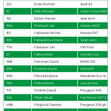
222
Ecler Roman
Audi A3
61
Elšík Miloslav
Opel Corsa N1800
162
Elzner Marian
seat leon
894
Erlebach Jan
Subaru BRZ
83
Fabiánek Michal
Mazda RX7
109
Fabiankova Marie
Seat Leon
776
Faistaver Jan
VW Polo
27
Faltus Milan
Honda Civic
568
Felcman David
BMW 135i
299
Fichtner Karel
Fabia RS
996
Fillová Kristýna
Mitsubishi Evo IX
780
Finkral Boris
Lancer Evo
731
Finstrle David
Peugeot 206
354
Fládr Jakub
Fiat Bravo HGT 2.0
488
Fléglová Daniela
Peugeot 206 gti