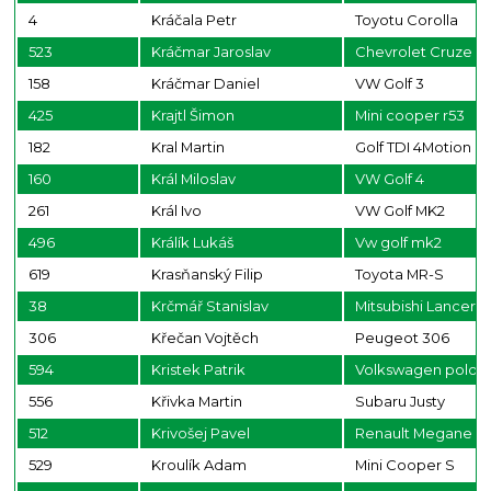
4
Kráčala Petr
Toyotu Corolla
523
Kráčmar Jaroslav
Chevrolet Cruze
158
Kráčmar Daniel
VW Golf 3
425
Krajtl Šimon
Mini cooper r53
182
Kral Martin
Golf TDI 4Motion
160
Král Miloslav
VW Golf 4
261
Král Ivo
VW Golf MK2
496
Králík Lukáš
Vw golf mk2
619
Krasňanský Filip
Toyota MR-S
38
Krčmář Stanislav
Mitsubishi Lancer 
306
Křečan Vojtěch
Peugeot 306
594
Kristek Patrik
Volkswagen polo
556
Křivka Martin
Subaru Justy
512
Krivošej Pavel
Renault Megane
529
Kroulík Adam
Mini Cooper S