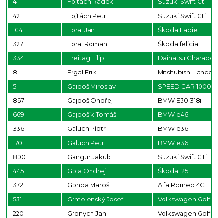
41
Fojtách Radek
Suzuki Swift Gti
42
Fojtách Petr
Suzuki Swift Gti
104
Foral Jan
Škoda Fabie
327
Foral Roman
Škoda felicia
334
Freitag Filip
Daihatsu Charade
8
Frgal Erik
Mitshubishi Lancer
5
Gaidoš Miroslav
SPEED CAR 1000G
867
Gajdoš Ondřej
BMW E30 318i
669
Gajdošík Tomáš
BMW e46
336
Galuch Piotr
BMW e36
170
Galuch Petr
BMW e36
800
Gangur Jakub
Suzuki Swift GTi
445
Gola Ondrej
Škoda 125L
372
Gonda Maroš
Alfa Romeo 4C
531
Grmolenský Josef
Volkswagen Golf G
220
Gronych Jan
Volkswagen Golf 4