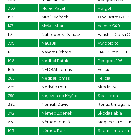
969
Müller Pavel
Vw golf
157
Mužík Vojtěch
Opel Astra G OPC
147
Myška Milan
Volovo S40
113
Nahrebecki Dariusz
Vauxhall Corsa OP
799
Nauš Jiří
Vw polo tdi
12
Navara Richard
FIAT Punto HGT
106
Nedbal Patrik
Peugeot 106
166
NEDBAL Tomáš
Felicie
207
Nedbal Tomaš
Felicia
279
Nedvěd Petr
Škoda 130
758
Nejezchleb Kryštof
Seat Leon
332
Němčík David
Renault megane rs
972
Němec Zdeněk
Škoda Fabia
66
Němec Tomáš
Megane 3 RS Cup
105
Němec Petr
Subaru Impreza