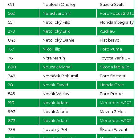
671
Neplech Ondřej
Suzuki Swift
562
Nerad Jaromír
Ford Focus 2.0 tdci
551
Netolicky Filip
Honda Integra Typ
270
Netolický Erik
Audi a6
843
Netolický Daniel
Fiat bravo
167
Niko Filip
Ford Puma
76
Nitra Martin
Toyota Yaris GR
608
Nouzak Michal
Skoda fabia Tdi
349
Nováček Bohumil
Ford fiesta st
28
Novák David
Honda Civic
545
Novák Václav
Ford Probe
193
Novák Adam
Mercedes w202
993
Novák Jakub
Mazda 3 Mps
873
Novák Adam
Mercedes w202
739
Novotný Petr
Škoda Favorit