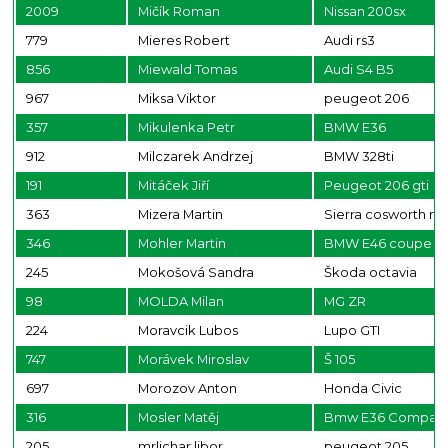
2009
Mičík Roman
Nissan 200sx
779
Mieres Robert
Audi rs3
856
Miewald Tomas
Audi S4 B5
967
Miksa Viktor
peugeot 206
357
Mikulenka Petr
BMW E36
912
Milczarek Andrzej
BMW 328ti
191
Mitáček Jiří
Peugeot 206 gti
363
Mizera Martin
Sierra cosworth mk
346
Mohler Martin
BMW E46 coupe
245
Mokošová Sandra
Škoda octavia
98
MOLDA Milan
MG ZR
224
Moravcik Lubos
Lupo GTI
747
Morávek Miroslav
Š 105
697
Morozov Anton
Honda Civic
316
Mosler Matěj
Bmw E36 Compact 
205
mrlichar libor
peugeot 205